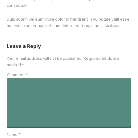
consequat.
Duis autem vel eum iriure dolor in hendrerit in vulputate velit esse
molestie consequat, vel illum dolore eu feugiat nulla facilisis.
Leave a Reply
Your email address will not be published.
Required fields are
marked
*
Comment
*
Name
*