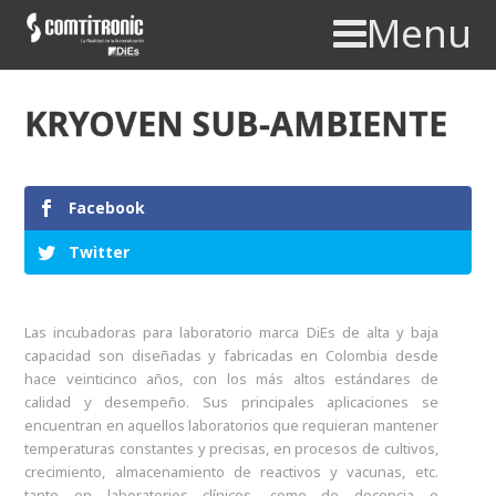
Menu
KRYOVEN SUB-AMBIENTE
Facebook
Twitter
Las incubadoras para laboratorio marca DiEs de alta y baja
capacidad son diseñadas y fabricadas en Colombia desde
hace veinticinco años, con los más altos estándares de
calidad y desempeño. Sus principales aplicaciones se
encuentran en aquellos laboratorios que requieran mantener
temperaturas constantes y precisas, en procesos de cultivos,
crecimiento, almacenamiento de reactivos y vacunas, etc.
tanto en laboratorios clínicos, como de docencia e