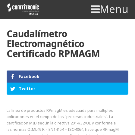
Menu
Caudalímetro
Electromagnético
Certificado RPMAGM
Facebook
Twitter
La línea de productos RPmagM es adecuada para múltiples
aplicaciones en el campo de los “procesos industriales”. La
certificación MID según la directiva 2014/32/UE y conforme a
las normas OIML49 R – EN14154 – ISO4064, hace que RPmagM