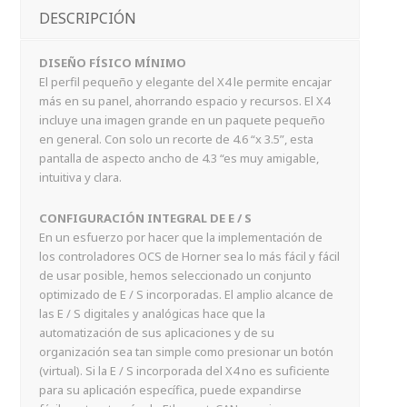
DESCRIPCIÓN
DISEÑO FÍSICO MÍNIMO
El perfil pequeño y elegante del X4 le permite encajar
más en su panel, ahorrando espacio y recursos. El X4
incluye una imagen grande en un paquete pequeño
en general. Con solo un recorte de 4.6 “x 3.5”, esta
pantalla de aspecto ancho de 4.3 “es muy amigable,
intuitiva y clara.
CONFIGURACIÓN INTEGRAL DE E / S
En un esfuerzo por hacer que la implementación de
los controladores OCS de Horner sea lo más fácil y fácil
de usar posible, hemos seleccionado un conjunto
optimizado de E / S incorporadas. El amplio alcance de
las E / S digitales y analógicas hace que la
automatización de sus aplicaciones y de su
organización sea tan simple como presionar un botón
(virtual). Si la E / S incorporada del X4 no es suficiente
para su aplicación específica, puede expandirse