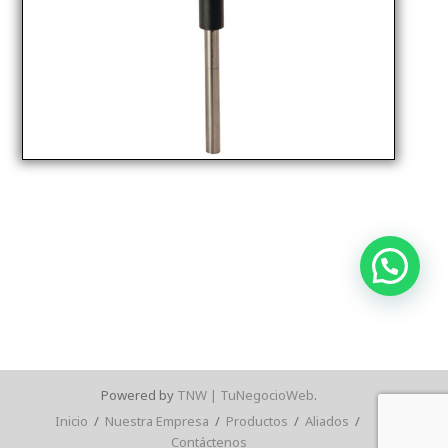
Powered by
TNW | TuNegocioWeb
.
Inicio
/
Nuestra Empresa
/
Productos
/
Aliados
/
Contáctenos