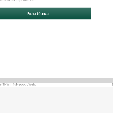
Ficha técnica
by
TNW | TuNegocioWeb
.