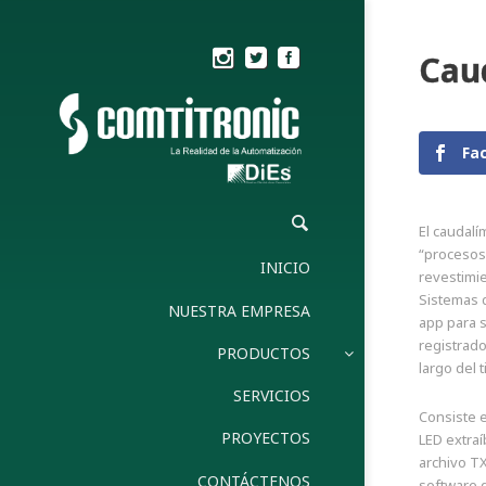
Cau
Fa
El caudal
“procesos 
INICIO
revestimie
Sistemas 
NUESTRA EMPRESA
app para 
registrado
PRODUCTOS
largo del 
SERVICIOS
Consiste e
PROYECTOS
LED extraí
archivo T
CONTÁCTENOS
software d