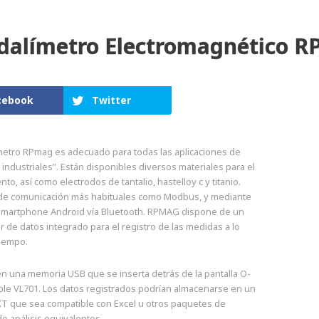
dalímetro Electromagnético 
cebook
Twitter
ímetro RPmag es adecuado para todas las aplicaciones de
industriales”. Están disponibles diversos materiales para el
nto, así como electrodos de tantalio, hastelloy c y titanio.
de comunicación más habituales como Modbus, y mediante
smartphone Android vía Bluetooth. RPMAG dispone de un
r de datos integrado para el registro de las medidas a lo
tiempo.
n una memoria USB que se inserta detrás de la pantalla O-
ble VL701. Los datos registrados podrían almacenarse en un
XT que sea compatible con Excel u otros paquetes de
e análisis equivalentes.