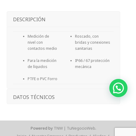
DESCRIPCIÓN
Medición de
Roscado, con
nivel con
bridas y conexiones
contactos medio
sanitarias
Para la medición
IP66 / 67 protección
de líquidos
mecánica
PTFE o PVC Forro
DATOS TÉCNICOS
Powered by
TNW | TuNegocioWeb
.
Inicio
/
Nuestra Empresa
/
Productos
/
Aliados
/