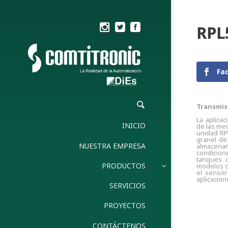
RPL
Fa
Transmis
La aplica
INICIO
de las med
unidad R
granel de
NUESTRA EMPRESA
almacena
condicio
tanques 
PRODUCTOS
modelos d
el sensor
aplicacion
SERVICIOS
PROYECTOS
CONTÁCTENOS