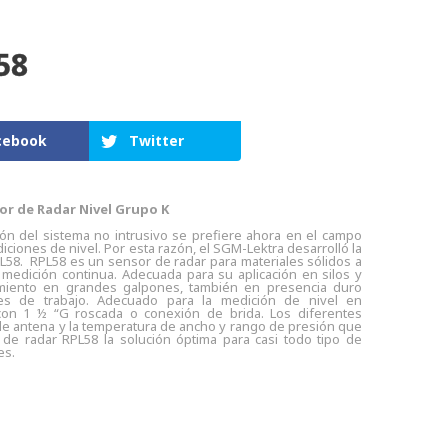
58
cebook
Twitter
or de Radar Nivel Grupo K
ción del sistema no intrusivo se prefiere ahora en el campo
iciones de nivel. Por esta razón, el SGM-Lektra desarrolló la
PL58.
RPL58 es un sensor de radar para materiales sólidos a
 medición continua. Adecuada para su aplicación en silos y
miento en grandes galpones, también en presencia duro
nes de trabajo. Adecuado para la medición de nivel en
con 1 ½ “G roscada o conexión de brida.
Los diferentes
e antena y la temperatura de ancho y rango de presión que
 de radar RPL58 la solución óptima para casi todo tipo de
es.