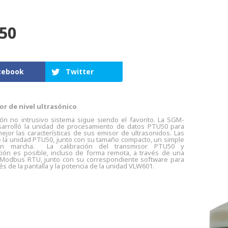
50
cebook
Twitter
r de nivel ultrasónico
ción no intrusivo sistema sigue siendo el favorito. La SGM-
sarrolló la unidad de procesamiento de datos PTU50 para
ejor las características de sus emisor de ultrasonidos. Las
e la unidad PTU50, junto con su tamaño compacto, un simple
 en marcha.
La calibración del transmisor PTU50 y
ción es posible, incluso de forma remota, a través de una
Modbus RTU, junto con su correspondiente software para
és de la pantalla y la potencia de la unidad VLW601.