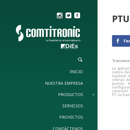
PTU
Fa
Transmiso
La aplica
INICIO
Lektra de
explotar m
ofertas d
NUESTRA EMPRESA
puesta
configura
conexión 
PRODUCTOS
PC oa trav
SERVICIOS
PROYECTOS
CONTÁCTENOS