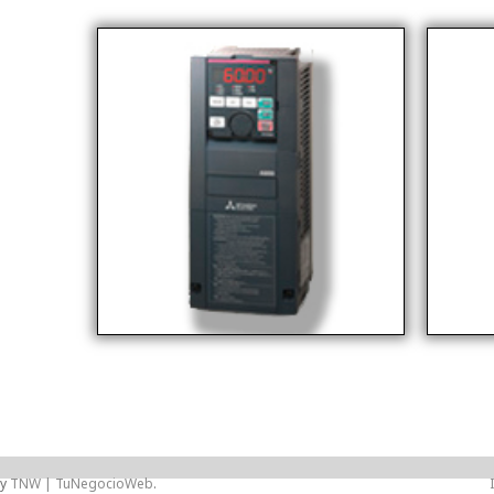
by
TNW | TuNegocioWeb
.