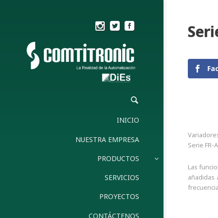
Seri
Fa
INICIO
Variadore
NUESTRA EMPRESA
Serie FR-A
PRODUCTOS
Las funci
añadidas a
SERVICIOS
frecuencia
PROYECTOS
CONTÁCTENOS