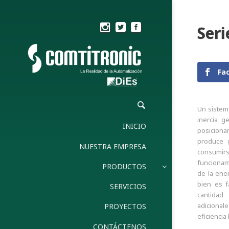
Ser
Fa
Un sistema
inercia g
INICIO
posiciona
produce 
NUESTRA EMPRESA
consumir
funcionam
PRODUCTOS
de la ener
bien es f
SERVICIOS
cantidad
adicional
PROYECTOS
eficiencia
CONTÁCTENOS