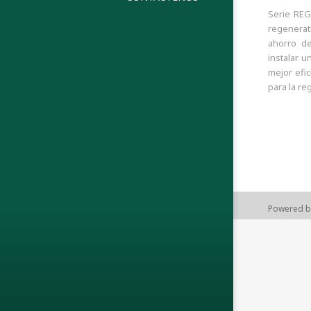
Serie REG
regenerati
ahorro de
instalar 
mejor efic
para la re
Powered 