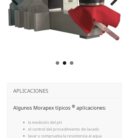
Previous
Next
APLICACIONES
®
Algunos Morapex típicos
aplicaciones:
la medición del pH
el control del procedimiento de lavado
lavar y comprueba la resistencia al agua