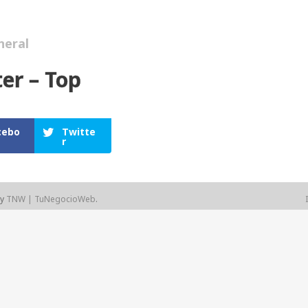
neral
er – Top
cebo
Twitte
r
by
TNW | TuNegocioWeb
.