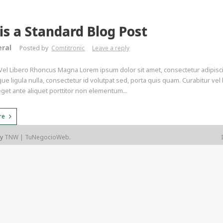
 is a Standard Blog Post
ral
Posted by
Comtitronic
Leave a reply
Vel Libero Rhoncus Magna Lorem ipsum dolor sit amet, consectetur adipiscing 
ue ligula nulla, consectetur id volutpat sed, porta quis quam. Curabitur vel
eget ante aliquet porttitor non elementum...
re
by
TNW | TuNegocioWeb
.