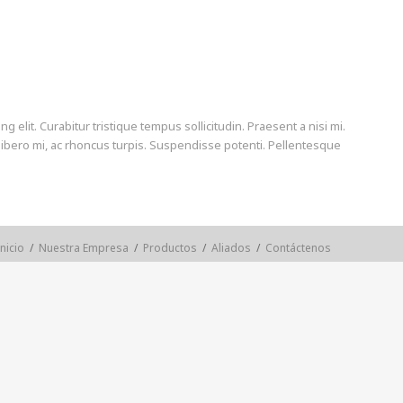
elit. Curabitur tristique tempus sollicitudin. Praesent a nisi mi.
 libero mi, ac rhoncus turpis. Suspendisse potenti. Pellentesque
Inicio
/
Nuestra Empresa
/
Productos
/
Aliados
/
Contáctenos