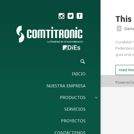
This
Gene
Curabitur 
Pellentesq
quis erat 
read mo
INICIO
Powered 
NUESTRA EMPRESA
PRODUCTOS
SERVICIOS
PROYECTOS
CONTÁCTENOS