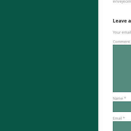
envejecimi
Leave a
Your email
Comment
Name
*
Email
*