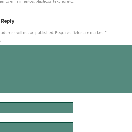
ento en alimentos, plásticos, textiles etc…
 Reply
 address will not be published.
Required fields are marked
*
*