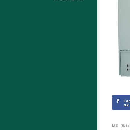
Fa
ok
Las nuev