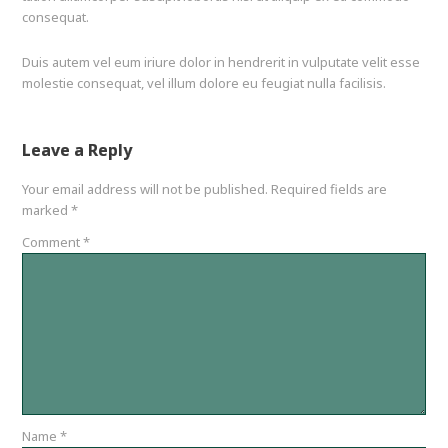
consequat.
Duis autem vel eum iriure dolor in hendrerit in vulputate velit esse
molestie consequat, vel illum dolore eu feugiat nulla facilisis.
Leave a Reply
Your email address will not be published.
Required fields are
marked
*
Comment
*
Name
*